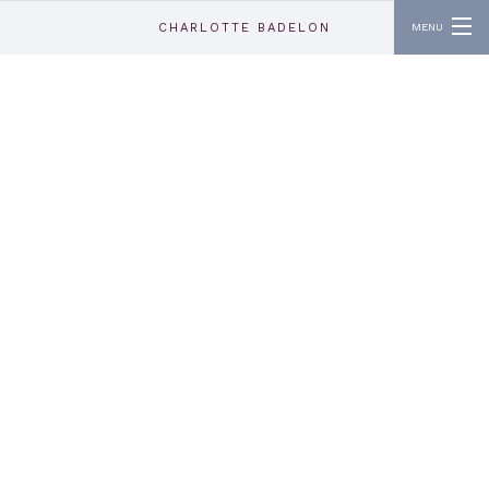
Aller au contenu principal
CHARLOTTE BADELON
MENU
ABOUT
CONTACT
INSTAGRAM